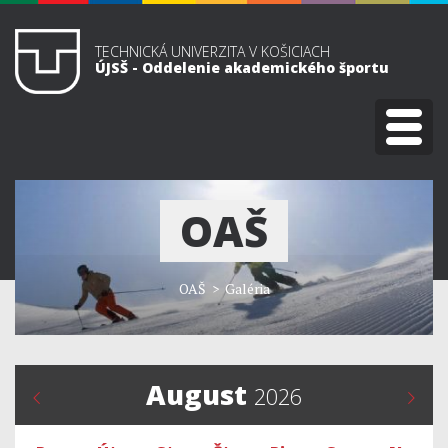
TECHNICKÁ UNIVERZITA V KOŠICIACH
ÚJSŠ - Oddelenie akademického športu
OAŠ
OAŠ
>
Galéria
August
2026