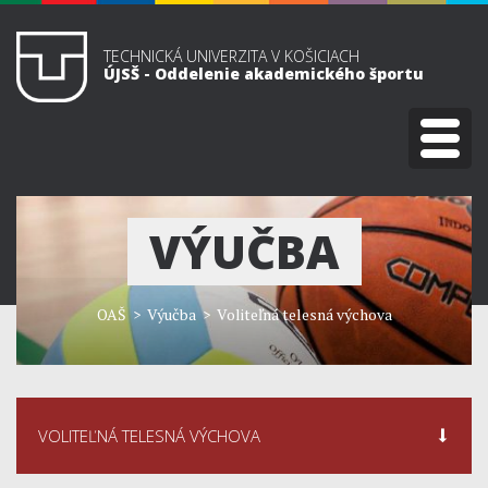
TECHNICKÁ UNIVERZITA V KOŠICIACH
ÚJSŠ - Oddelenie akademického športu
VÝUČBA
OAŠ
> Výučba > Voliteľná telesná výchova
VOLITEĽNÁ TELESNÁ VÝCHOVA