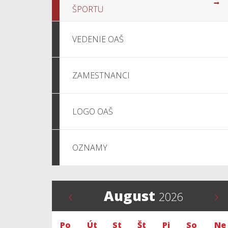
ŠPORTU
VEDENIE OAŠ
ZAMESTNANCI
LOGO OAŠ
OZNAMY
August
2026
Po
Út
St
Št
Pi
So
Ne