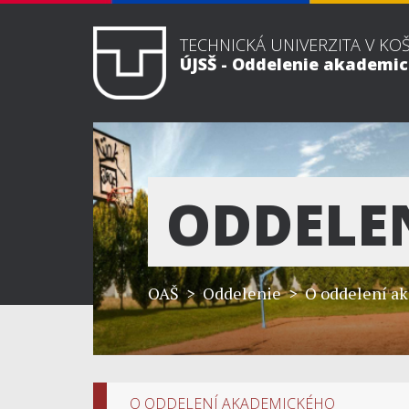
TECHNICKÁ UNIVERZITA V KO
ÚJSŠ - Oddelenie akademi
ODDELE
OAŠ
> Oddelenie > O oddelení ak
O ODDELENÍ AKADEMICKÉHO