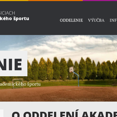
ŠICIACH
ckého športu
ODDELENIE
VÝUČBA
IN
NIE
ademického športu
O ODDELENÍ AKAD