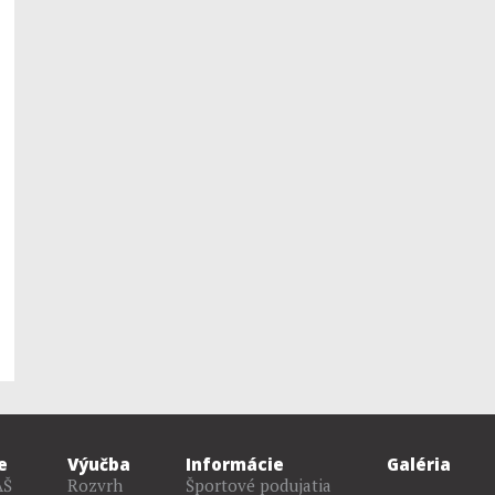
e
Výučba
Informácie
Galéria
AŠ
Rozvrh
Športové podujatia