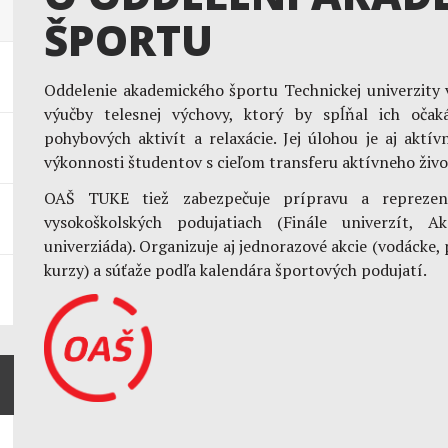
ŠPORTU
Oddelenie akademického športu Technickej univerzity
výučby telesnej výchovy, ktorý by spĺňal ich oča
pohybových aktivít a relaxácie. Jej úlohou je aj aktí
výkonnosti študentov s cieľom transferu aktívneho život
OAŠ TUKE tiež zabezpečuje prípravu a reprezent
vysokoškolských podujatiach (Finále univerzít, A
univerziáda). Organizuje aj jednorazové akcie (vodácke, 
kurzy) a súťaže podľa kalendára športových podujatí.