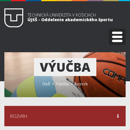
TECHNICKÁ UNIVERZITA V KOŠICIACH
ÚJSŠ - Oddelenie akademického športu
VÝUČBA
OAŠ
> Výučba > Rozvrh
ROZVRH