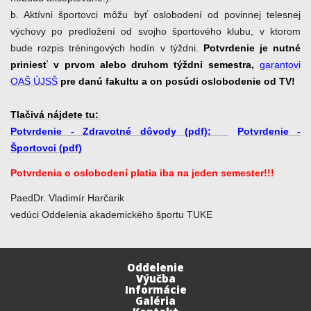
b. Aktívni športovci môžu byť oslobodení od povinnej telesnej
výchovy po predložení od svojho športového klubu, v ktorom
bude rozpis tréningových hodín v týždni.
Potvrdenie je nutné
priniesť v prvom alebo druhom týždni semestra,
garantovi
OAŠ ÚJSŠ
pre danú fakultu a on posúdi oslobodenie od TV!
Tlačivá nájdete tu:
Potvrdenie - Zdravotné dôvody (pdf);
Potvrdenie -
Športovci (pdf)
Potvrdenia o oslobodení platia iba na jeden semester!!!
PaedDr. Vladimír Harčarik
vedúci Oddelenia akademického športu TUKE
Oddelenie
Výučba
Informácie
Galéria