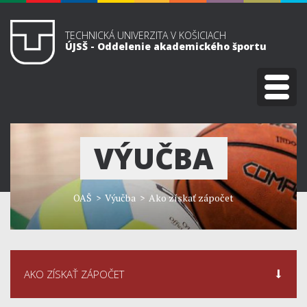
TECHNICKÁ UNIVERZITA V KOŠICIACH
ÚJSŠ - Oddelenie akademického športu
VÝUČBA
OAŠ
> Výučba > Ako získať zápočet
AKO ZÍSKAŤ ZÁPOČET