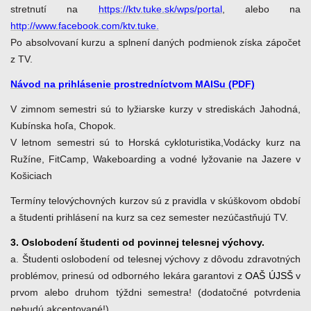
stretnutí na
https://ktv.tuke.sk/wps/portal
, alebo na
http://www.facebook.com/ktv.tuke.
Po absolvovaní kurzu a splnení daných podmienok získa zápočet
z TV.
Návod na prihlásenie prostredníctvom MAISu (PDF)
V zimnom semestri sú to lyžiarske kurzy v strediskách Jahodná,
Kubínska hoľa, Chopok.
V letnom semestri sú to Horská cykloturistika,Vodácky kurz na
Ružíne, FitCamp, Wakeboarding a vodné lyžovanie na Jazere v
Košiciach
Termíny telovýchovných kurzov sú z pravidla v skúškovom období
a študenti prihlásení na kurz sa cez semester nezúčastňujú TV.
3. Oslobodení študenti od povinnej telesnej výchovy.
a. Študenti oslobodení od telesnej výchovy z dôvodu zdravotných
problémov, prinesú od odborného lekára garantovi z
OAŠ ÚJSŠ
v
prvom alebo druhom týždni semestra! (dodatočné potvrdenia
nebudú akceptované!).