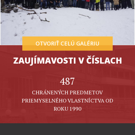
OTVORIŤ CELÚ GALÉRIU
ZAUJÍMAVOSTI V ČÍSLACH
487
CHRÁNENÝCH PREDMETOV
PRIEMYSELNÉHO VLASTNÍCTVA OD
ROKU 1990