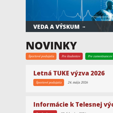
VEDA A VÝSKUM
NOVINKY
Športové podujatia
Pre študentov
Pre zamestnancov
Letná TUKE výzva 2026
24. mája 2026
Športové podujatia
Informácie k Telesnej vý