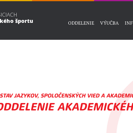
ŠICIACH
ckého športu
ODDELENIE
VÝUČBA
IN