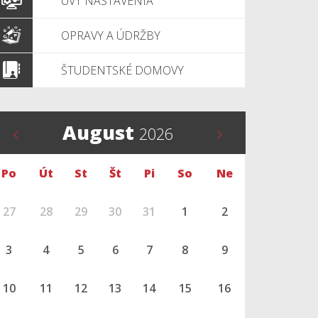
ÚVT NASTAVENIA
OPRAVY A ÚDRŽBY
ŠTUDENTSKÉ DOMOVY
August
2026
Po
Út
St
Št
Pi
So
Ne
27
28
29
30
31
1
2
3
4
5
6
7
8
9
10
11
12
13
14
15
16