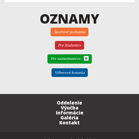
OZNAMY
Športové podujatia
Pre študentov
Pre zamestnancov
Výberové konania
Oddelenie
Výučba
Informácie
Galéria
Kontakt