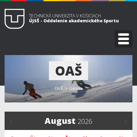
TECHNICKÁ UNIVERZITA V KOŠICIACH
ÚJSŠ - Oddelenie akademického športu
OAŠ
OAŠ
>
Galéria
August
2026