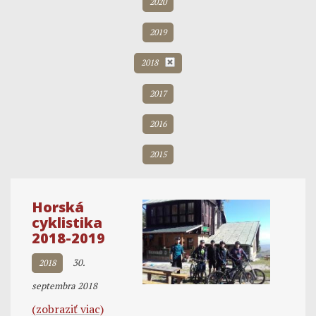
2020
2019
2018
2017
2016
2015
Horská
cyklistika
2018-2019
30.
2018
septembra 2018
(zobraziť viac)