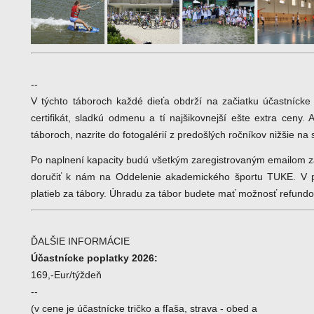
--
V týchto táboroch každé dieťa obdrží na začiatku účastnícke
certifikát, sladkú odmenu a tí najšikovnejší ešte extra ceny. 
táboroch, nazrite do fotogalérií z predošlých ročníkov nižšie na 
Po naplnení kapacity budú všetkým zaregistrovaným emailom zas
doručiť k nám na Oddelenie akademického športu TUKE. V pr
platieb za tábory. Úhradu za tábor budete mať možnosť refund
ĎALŠIE INFORMÁCIE
Účastnícke poplatky 2026:
169,-Eur/týždeň
--
(v cene je účastnícke tričko a fľaša, strava - obed a