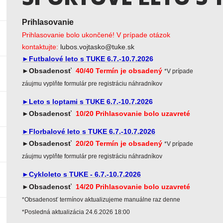
Prihlasovanie
Prihlasovanie bolo ukončené! V prípade otázok
kontaktujte:
lubos.vojtasko@tuke.sk
►Futbalové leto s TUKE 6.7.-10.7.202
6
►Obsadenosť
40/40 Termín je obsadený
*V prípade
záujmu vyplňte formulár pre registráciu náhradníkov
►Leto s loptami s TUKE 6.7.-10.7.202
6
►Obsadenosť
10/20 Prihlasovanie bolo uzavreté
►Florbalové leto s TUKE 6.7.-10.7.2026
►Obsadenosť
20/20 Termín je obsadený
*V prípade
záujmu vyplňte formulár pre registráciu náhradníkov
►Cykloleto s TUKE - 6.7.-10.7.2026
►Obsadenosť
14/20
Prihlasovanie bolo uzavreté
*Obsadenosť termínov aktualizujeme manuálne raz denne
*Posledná aktualizácia 24.6.2026 18:00