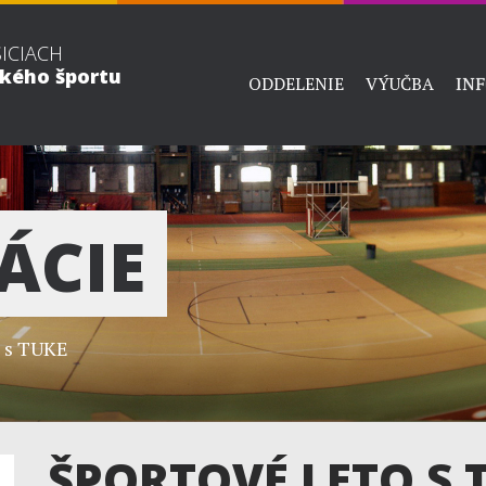
ŠICIACH
ckého športu
ODDELENIE
VÝUČBA
IN
ÁCIE
 s TUKE
ŠPORTOVÉ LETO S 