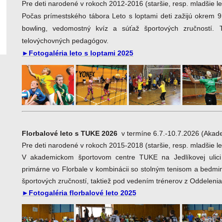
Pre deti narodené v rokoch 2012-2016 (staršie, resp. mladšie l
Počas prímestského tábora Leto s loptami deti zažijú okrem 9
bowling, vedomostný kvíz a súťaž športových zručností. 
telovýchovných pedagógov.
►Fotogaléria leto s loptami 2025
Florbalové leto s TUKE 2026
v termíne 6.7.-10.7.2026 (Akad
Pre deti narodené v rokoch 2015-2018 (staršie, resp. mladšie l
V akademickom športovom centre TUKE na Jedlíkovej ulici 
primárne vo Florbale v kombinácii so stolným tenisom a bedmi
športových zručností, taktiež pod vedením trénerov z Oddelen
►Fotogaléria florbalové leto 2025