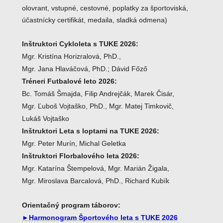
olovrant, vstupné, cestovné, poplatky za športoviská,
účastnícky certifikát, medaila, sladká odmena)
Inštruktori Cykloleta s TUKE 2026:
Mgr. Kristína Horizralová, PhD.,
Mgr. Jana Hlaváčová, PhD.; Dávid Főző
Tréneri Futbalové leto 2026:
Bc. Tomáš Šmajda, Filip Andrejčák, Marek Čisár,
Mgr. Ľuboš Vojtaško, PhD., Mgr. Matej Timkovič,
Lukáš Vojtaško
Inštruktori Leta s loptami na TUKE 2026:
Mgr. Peter Murín, Michal Geletka
Inštruktori Florbalového leta 2026:
Mgr. Katarína Štempelová, Mgr. Marián Žigala,
Mgr. Miroslava Barcalová, PhD., Richard Kubík
Orientačný program táborov:
►Harmonogram Športového leta s TUKE 2026