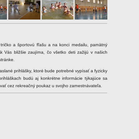
 tričko a športovú fľašu a na konci medailu, pamätný
Ak Vás bližšie zaujíma, čo všetko deti zažijú v našich
stránke.
lané prihlášky, ktoré bude potrebné vypísať a fyzicky
ihláškach budú aj konkrétne informácie týkajúce sa
ovať cez rekreačný poukaz u svojho zamestnávateľa.