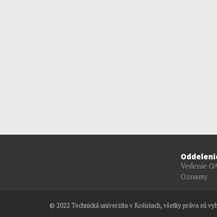
Oddeleni
Vedenie O
Oznamy
Cookie Consent plugin for the EU cookie l
© 2022 Technická univerzita v Košiciach, všetky práva sú vy