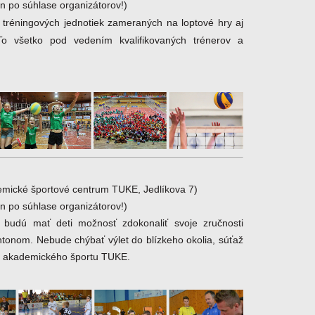
en po súhlase organizátorov!)
 tréningových jednotiek zameraných na loptové hry aj
To všetko pod vedením kvalifikovaných trénerov a
emické športové centrum TUKE, Jedlíkova 7)
en po súhlase organizátorov!)
budú mať deti možnosť zdokonaliť svoje zručnosti
ntonom. Nebude chýbať výlet do blízkeho okolia, súťaž
ia akademického športu TUKE.