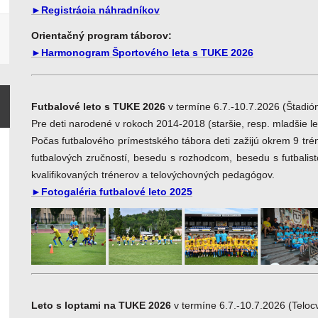
►Registrácia náhradníkov
Orientačný program táborov:
►Harmonogram Športového leta s TUKE 2026
Futbalové leto s TUKE 2026
v termíne 6.7.-10.7.2026 (Štadi
Pre deti narodené v rokoch 2014-2018 (staršie, resp. mladšie l
Počas futbalového prímestského tábora deti zažijú okrem 9 tré
futbalových zručností, besedu s rozhodcom, besedu s futbalis
kvalifikovaných trénerov a telovýchovných pedagógov.
►Fotogaléria futbalové leto 2025
Leto s loptami na TUKE 2026
v termíne 6.7.-10.7.2026 (Telo