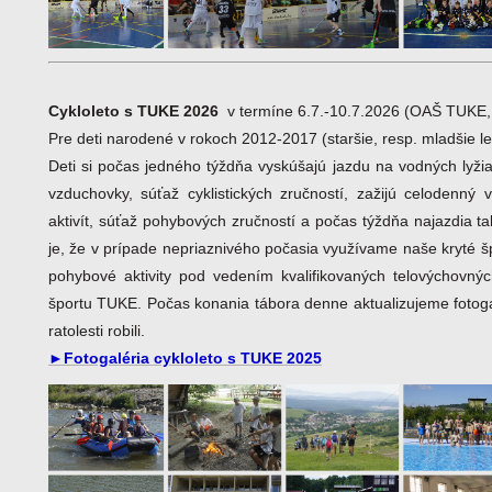
Cykloleto s TUKE 2026
v termíne 6.7.-10.7.2026 (OAŠ TUKE,
Pre deti narodené v rokoch 2012-2017 (staršie, resp. mladšie l
Deti si počas jedného týždňa vyskúšajú jazdu na vodných lyžia
vzduchovky, súťaž cyklistických zručností, zažijú celodenný
aktivít, súťaž pohybových zručností a počas týždňa najazdia t
je, že v prípade nepriaznivého počasia využívame naše kryté šp
pohybové aktivity pod vedením kvalifikovaných telovýchovn
športu TUKE. Počas konania tábora denne aktualizujeme fotog
ratolesti robili.
►Fotogaléria cykloleto s TUKE 2025