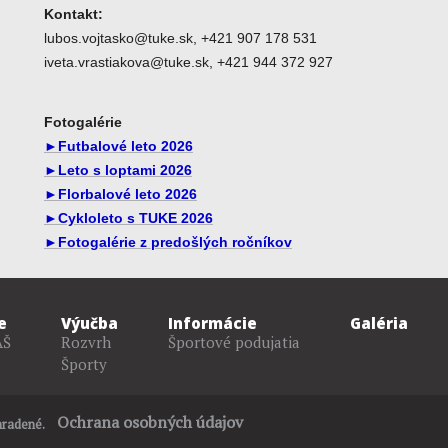
Kontakt:
lubos.vojtasko@tuke.sk, +421 907 178 531
iveta.vrastiakova@tuke.sk, +421 944 372 927
Fotogalérie
►Futbalové leto 2026
►Leto s loptami 2026
►Florbalové leto 2026
►Cykloleto s TUKE 2026
►Fotogalérie z predošlých ročníkov
e
Výučba
Informácie
Galéria
AŠ
Rozvrh
Športové podujatia
Športy
aw
Ochrana osobných údajov
hradené.