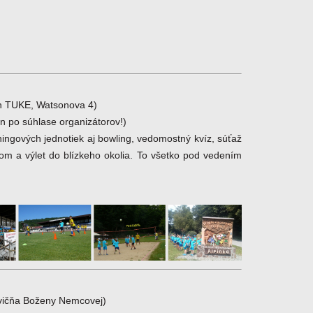
ón TUKE, Watsonova 4)
en po súhlase organizátorov!)
ningových jednotiek aj bowling, vedomostný kvíz, súťaž
tom a výlet do blízkeho okolia. To všetko pod vedením
cvičňa Boženy Nemcovej)