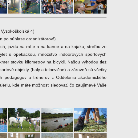
 Vysokoškolská 4)
en po súhlase organizátorov!)
ch, jazdu na rafte a na kanoe a na kajaku, streľbu zo
 výlet s opekačkou, množstvo indoorových športových
akmer stovku kilometrov na bicykli. Našou výhodou tiež
ortové objekty (haly a telocvične) a zároveň sú všetky
ých pedagógov a trénerov z Oddelenia akademického
alériu, kde máte možnosť sledovať, čo zaujímavé Vaše