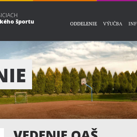
ŠICIACH
ckého športu
ODDELENIE
VÝUČBA
IN
NIE
VEDENIE OAŠ