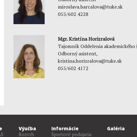
miroslava.barcalova@tuke.sk
055/602 4228
Mgr. Kristína Horizralová
Tajomník Oddelenia akademického 
Odborný asistent,
kristina.horizralova@tuke.sk
055/602 4172
e
Výučba
Informácie
Galéria
AŠ
Rozvrh
Športové podujatia