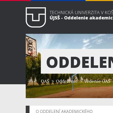
TECHNICKÁ UNIVERZITA V KO
ÚJSŠ - Oddelenie akademi
ODDELE
OAŠ
> Oddelenie > Vedenie OAŠ
O ODDELENÍ AKADEMICKÉHO