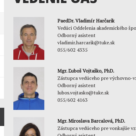
PaedDr. Vladimír Harčarik
Vedúci Oddelenia akademického šp
Odborný asistent
vladimir.harcarik@tuke.sk
055/602 4335
Mgr. Ľuboš Vojtaško, PhD.
Zástupca vedúceho pre výchovno-vz
Odborný asistent
lubos.vojtasko@tuke.sk
055/602 4163
Mgr. Miroslava Barcalová, PhD.
Zástupca vedúceho pre vonkajšie vz
Odborný asistent