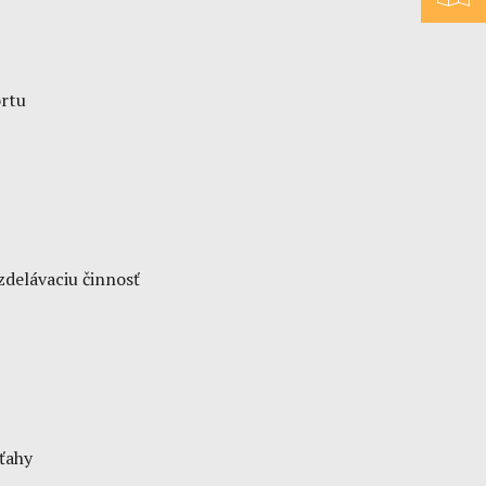
ortu
delávaciu činnosť
ťahy