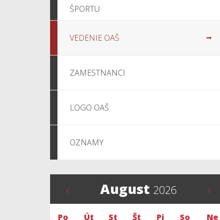
ŠPORTU
VEDENIE OAŠ
ZAMESTNANCI
LOGO OAŠ
OZNAMY
August
2026
Po
Út
St
Št
Pi
So
Ne