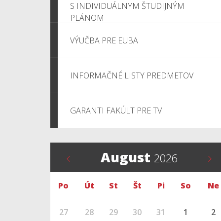
S INDIVIDUÁLNYM ŠTUDIJNÝM
PLÁNOM
VÝUČBA PRE EUBA
INFORMAČNÉ LISTY PREDMETOV
GARANTI FAKÚLT PRE TV
August
2026
Po
Út
St
Št
Pi
So
Ne
27
28
29
30
31
1
2