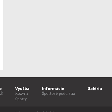
e
Výučba
Informácie
Galéria
AŠ
Rozvrh
Športové podujatia
Športy