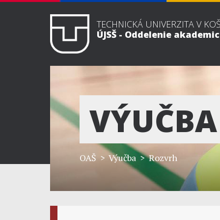
TECHNICKÁ UNIVERZITA V KO
ÚJSŠ - Oddelenie akademi
VÝUČBA
OAŠ
> Výučba > Rozvrh