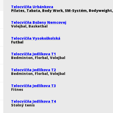
Telocvičňa Urbánkova
Pilates, Tabata, Body Work, SM-Systém
, Bodyweight
Telocvičňa Boženy Nemcovej
Volejbal, Basketbal
Telocvičňa Vysokoškolská
Futbal
Telocvičňa Jedlíkova T1
Bedminton, Florbal, Volejbal
Telocvičňa Jedlíkova T2
Bedminton, Florbal, Volejbal
Telocvičňa Jedlíkova T3
Fitnes
Telocvičňa Jedlíkova T4
Stolný tenis