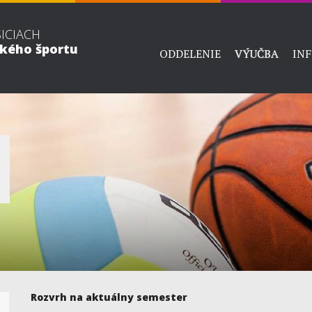
ŠICIACH
ckého športu
ODDELENIE
VÝUČBA
IN
Rozvrh na aktuálny semester