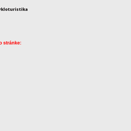
ykloturistika
o stránke: