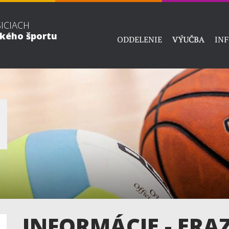
ŠICIACH
ckého športu
ODDELENIE
VÝUČBA
IN
INFORMÁCIE - ER