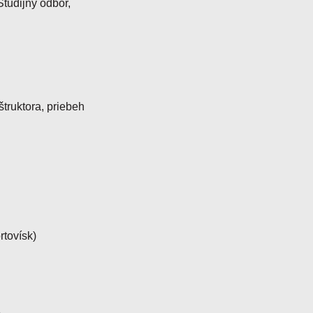
tudijný odbor,
štruktora, priebeh
rtovísk)