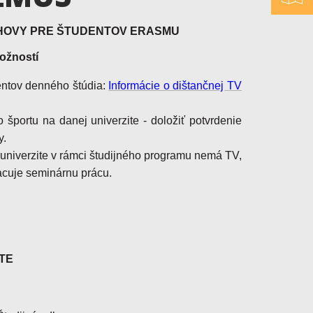
CHOVY PRE ŠTUDENTOV ERASMU
ožností
entov denného štúdia:
Informácie o dištančnej TV
športu na danej univerzite - doložiť potvrdenie
y.
 univerzite v rámci študijného programu nemá TV,
acuje seminárnu prácu.
TE