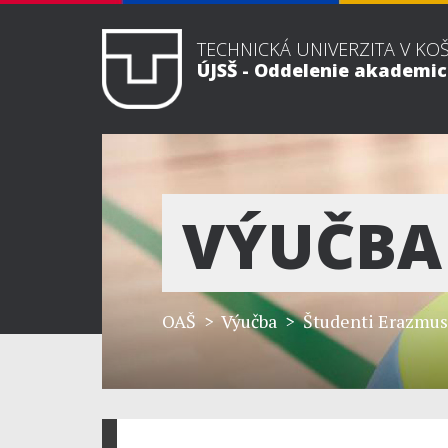
TECHNICKÁ UNIVERZITA V KO
ÚJSŠ - Oddelenie akademi
VÝUČBA
OAŠ
> Výučba > Študenti Erazmus