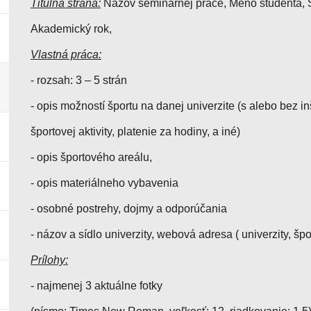
Titulná strana:
Názov seminárnej práce, Meno študenta, Š
Akademický rok,
Vlastná práca:
- rozsah: 3 – 5 strán
- opis možností športu na danej univerzite (s alebo bez in
športovej aktivity, platenie za hodiny, a iné)
- opis športového areálu,
- opis materiálneho vybavenia
- osobné postrehy, dojmy a odporúčania
- názov a sídlo univerzity, webová adresa ( univerzity, špo
Prílohy:
- najmenej 3 aktuálne fotky