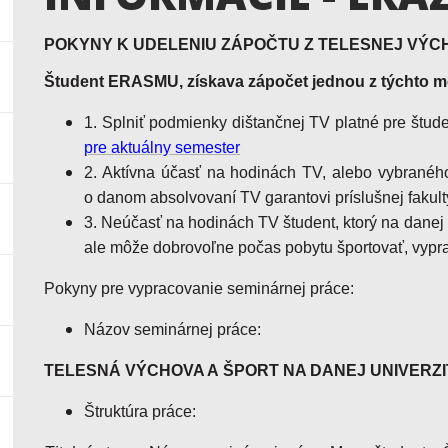
POKYNY K UDELENIU ZÁPOČTU Z TELESNEJ VÝ
Študent ERASMU, získava zápočet jednou z týchto m
1. Splniť podmienky dištančnej TV platné pre štud
pre aktuálny semester
2. Aktívna účasť na hodinách TV, alebo vybraného 
o danom absolvovaní TV garantovi príslušnej fakult
3. Neúčasť na hodinách TV študent, ktorý na danej
ale môže dobrovoľne počas pobytu športovať, vypr
Pokyny pre vypracovanie seminárnej práce:
Názov seminárnej práce:
TELESNÁ VÝCHOVA A ŠPORT NA DANEJ UNIVERZI
Štruktúra práce: