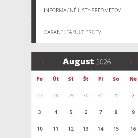
INFORMAČNÉ LISTY PREDMETOV
GARANTI FAKÚLT PRE TV
August
2026
Po
Út
St
Št
Pi
So
Ne
27
28
29
30
31
1
2
3
4
5
6
7
8
9
10
11
12
13
14
15
16