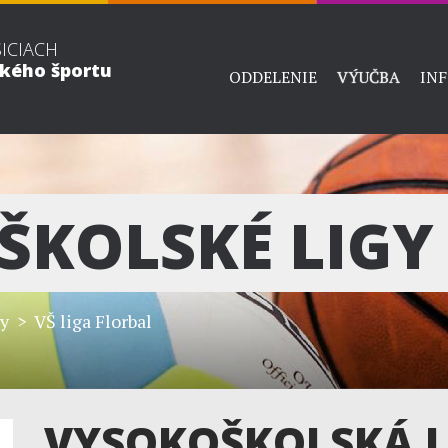
ŠICIACH
ckého športu
ODDELENIE
VÝUČBA
IN
ŠKOLSKÉ LIGY
gy
> VŠ liga Florbal
VYSOKOŠKOLSKÁ LI