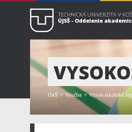
TECHNICKÁ UNIVERZITA V KO
ÚJSŠ - Oddelenie akademi
VYSOKO
OAŠ
> Výučba >
Vysokoškolské li