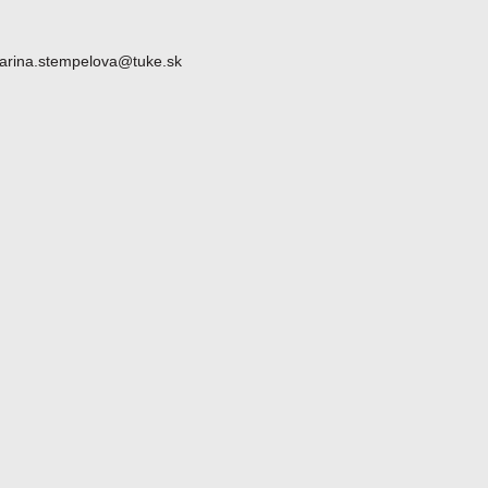
atarina.stempelova@tuke.sk